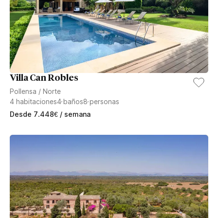
Villa Can Robles
Pollensa
/
Norte
4
habitaciones
4
baños
8
personas
Desde
7.448
€
/ semana