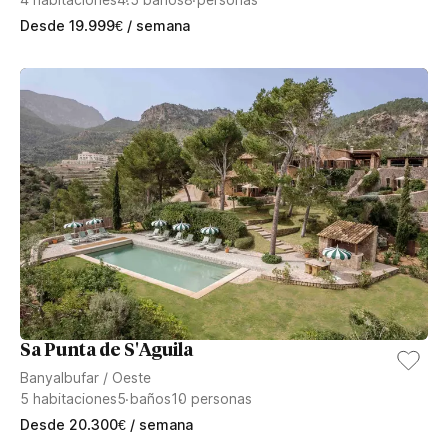
Desde
19.999
€
/ semana
Sa Punta de S'Aguila
Banyalbufar
/
Oeste
5
habitaciones
5
baños
10
personas
Desde
20.300
€
/ semana