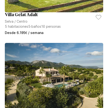
Villa Gelat Adalt
Selva
/
Centro
5
habitaciones
5
baños
10
personas
Desde
6.195
€
/ semana