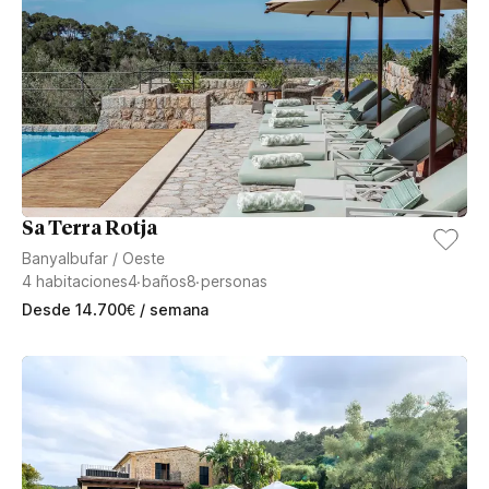
Sa Terra Rotja
Banyalbufar
/
Oeste
4
habitaciones
4
baños
8
personas
Desde
14.700
€
/ semana