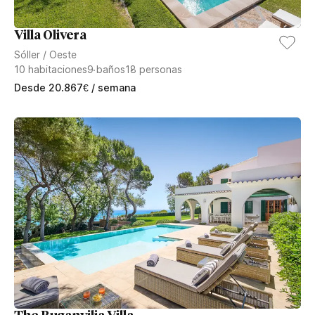
Villa Olivera
Sóller
/
Oeste
10
habitaciones
9
baños
18
personas
Desde
20.867
€
/ semana