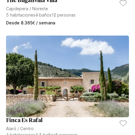
The Buganvilia Villa
Capdepera
/
Noreste
5
habitaciones
4
baños
12
personas
Desde
8.365
€
/ semana
Finca Es Rafal
Alaró
/
Centro
4
habitaciones
4.5
baños
8
personas