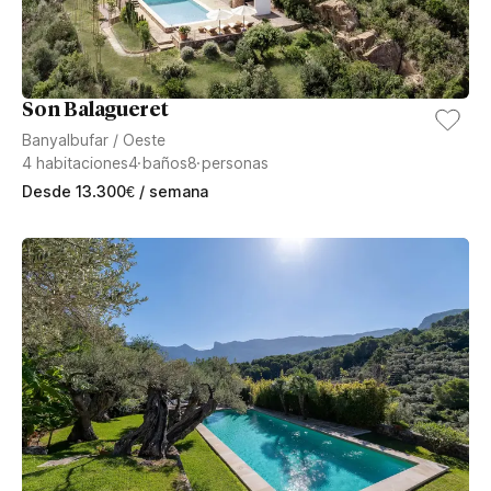
Son Balagueret
Banyalbufar
/
Oeste
4
habitaciones
4
baños
8
personas
Desde
13.300
€
/ semana