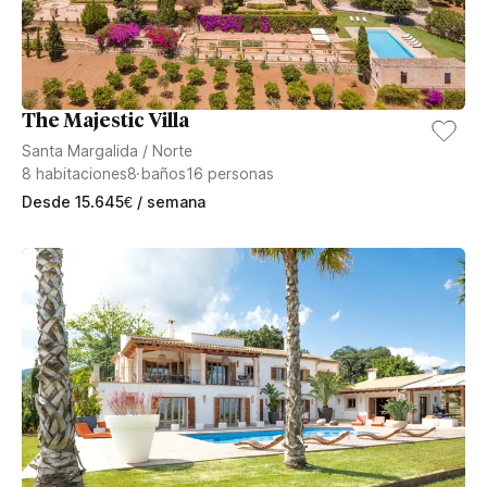
The Majestic Villa
Santa Margalida
/
Norte
8
habitaciones
8
baños
16
personas
Desde
15.645
€
/ semana