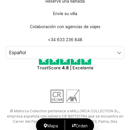
Reserve una llamada
Envíe su villa
Colaboración con agencias de viajes
+34 633 236 848
TrustScore
4.8
| Excelente
©
Mallorca Collection
pertenece a
MALLORCA COLLECTION SL.
,
empresa española con número CIF
B01721794
que se encuentra en
Carrer del Pare Bartomeu Pou 51, Bajos 2, 07003, Palma, Illes
Mapa
Orden
Balears