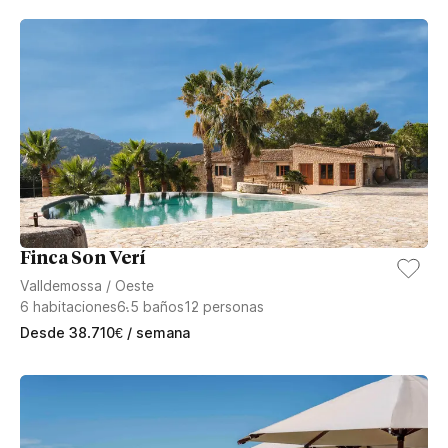
Finca Son Verí
Valldemossa
/
Oeste
6
habitaciones
6.5
baños
12
personas
Desde
38.710
€
/ semana