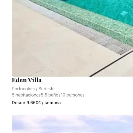
Eden Villa
Portocolom
/
Sudeste
5
habitaciones
5.5
baños
10
personas
Desde
9.660
€
/ semana