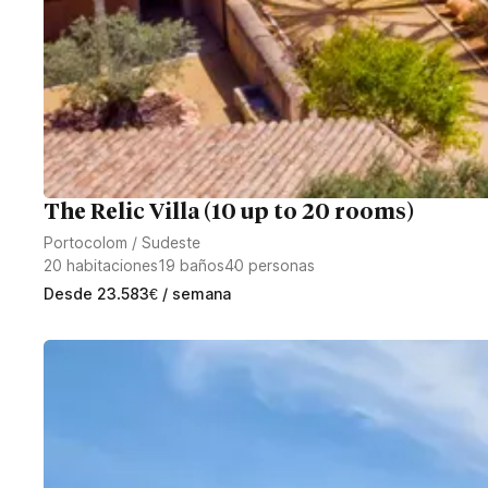
The Relic Villa (10 up to 20 rooms)
Portocolom
/
Sudeste
20
habitaciones
19
baños
40
personas
Desde
23.583
€
/ semana