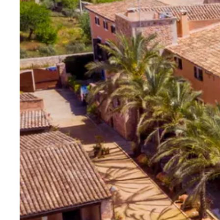
Villas con mucha Privacidad
31
Bahía de Palma
Esporles
Palma
Puntiro
Son Vida
OESTE DE MALLORCA
Banyalbufar
Deia
Fornalutx
Sóller
Valldemossa