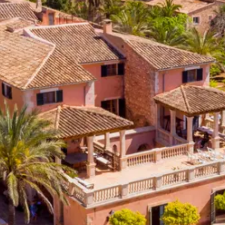
Villas con ofertas exclusivas
Manacor
Borrar
Porreres
Porto Cristo
Porto Petro
Portocolom
Santanyi