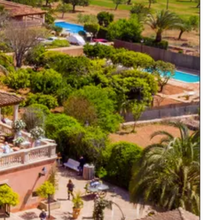
Villas para sesiones de fotos
Llubí
 fechas
Petra
Sant Joan
Santa Maria
Selva
Sencelles