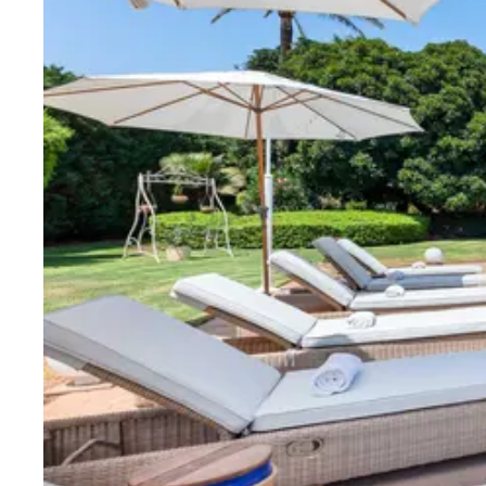
Villas con mucha Privacidad
31
Bahía de Palma
Esporles
Palma
Puntiro
Son Vida
OESTE DE MALLORCA
Banyalbufar
Deia
Fornalutx
Sóller
Valldemossa