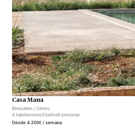
Casa Mana
Binissalem
/
Centro
4
habitaciones
3
baños
8
personas
Desde
4.200
€
/ semana