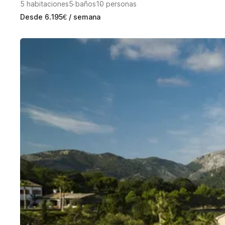
5
habitaciones
5
baños
10
personas
Desde
6.195
€
/ semana