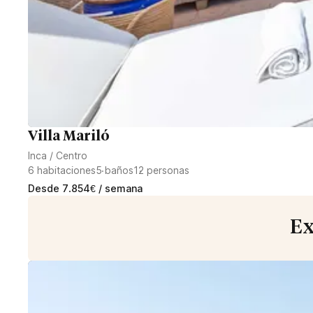
Villa Mariló
Inca
/
Centro
6
habitaciones
5
baños
12
personas
Desde
7.854
€
/ semana
Ex