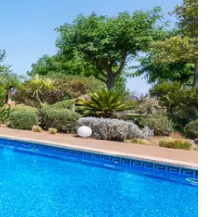
Villas para sesiones de fotos
Llubí
 fechas
Petra
Sant Joan
Santa Maria
Selva
Sencelles