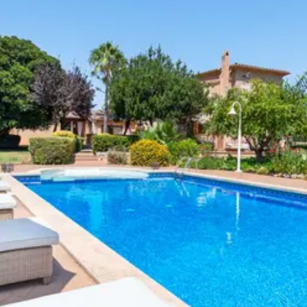
Villas con ofertas exclusivas
Manacor
Borrar
Porreres
Porto Cristo
Porto Petro
Portocolom
Santanyi