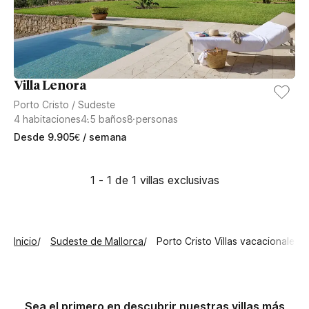
Villa Lenora
Porto Cristo
/
Sudeste
4
habitaciones
4.5
baños
8
personas
Desde
9.905
€
/ semana
1 - 1 de 1 villas exclusivas
Inicio
Sudeste de Mallorca
Porto Cristo Villas vacacionales
Sea el primero en descubrir nuestras villas más