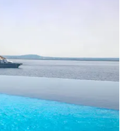
Villas para sesiones de fotos
Llubí
 fechas
Petra
Sant Joan
Santa Maria
Selva
Sencelles