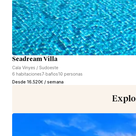
Seadream Villa
Cala Vinyes
/
Sudoeste
6
habitaciones
7
baños
10
personas
Desde
16.520
€
/ semana
Explor