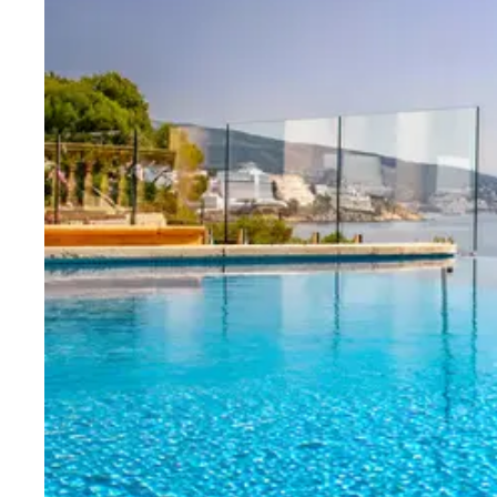
Villas con mucha Privacidad
31
Bahía de Palma
Esporles
Palma
Puntiro
Son Vida
OESTE DE MALLORCA
Banyalbufar
Deia
Fornalutx
Sóller
Valldemossa