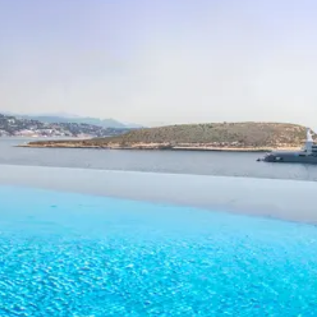
Villas con ofertas exclusivas
Manacor
Borrar
Porreres
Porto Cristo
Porto Petro
Portocolom
Santanyi