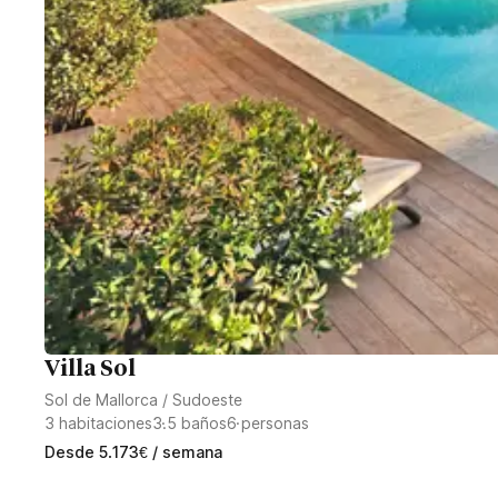
Villa Sol
Sol de Mallorca
/
Sudoeste
3
habitaciones
3.5
baños
6
personas
Desde
5.173
€
/ semana