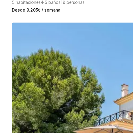
5
habitaciones
4.5
baños
10
personas
Desde
9.205
€
/ semana