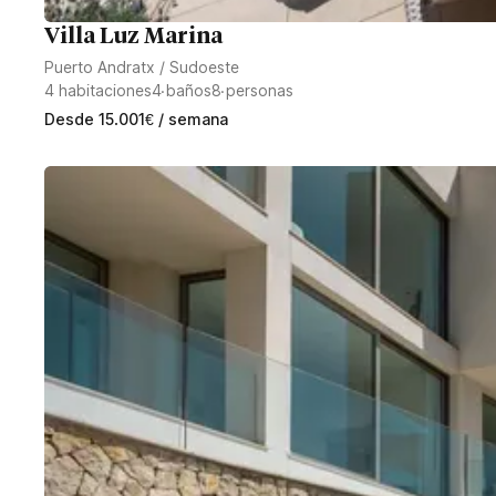
Villa Luz Marina
Puerto Andratx
/
Sudoeste
4
habitaciones
4
baños
8
personas
Desde
15.001
€
/ semana