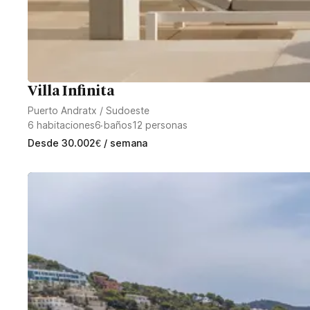
Villa Infinita
Puerto Andratx
/
Sudoeste
6
habitaciones
6
baños
12
personas
Desde
30.002
€
/ semana