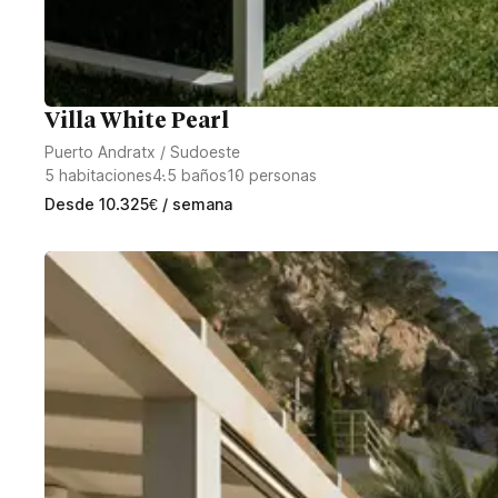
Villa White Pearl
Puerto Andratx
/
Sudoeste
5
habitaciones
4.5
baños
10
personas
Desde
10.325
€
/ semana