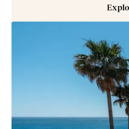
Villas con mucha Privacidad
31
Explor
Bahía de Palma
Esporles
Palma
Puntiro
Son Vida
OESTE DE MALLORCA
Banyalbufar
Deia
Fornalutx
Sóller
Valldemossa