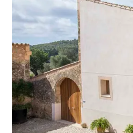
Villas con mucha Privacidad
31
Bahía de Palma
Esporles
Palma
Puntiro
Son Vida
OESTE DE MALLORCA
Banyalbufar
Deia
Fornalutx
Sóller
Valldemossa