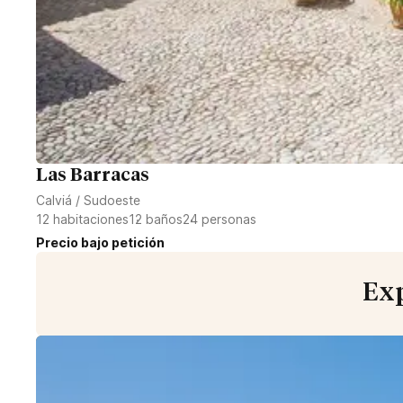
Las Barracas
Calviá
/
Sudoeste
12
habitaciones
12
baños
24
personas
Precio bajo petición
Exp