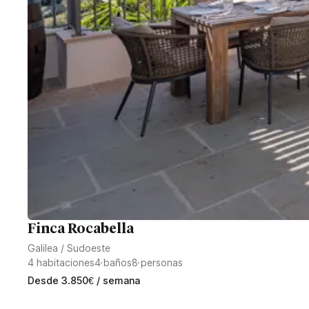
Finca Rocabella
Galilea
/
Sudoeste
4
habitaciones
4
baños
8
personas
Desde
3.850
€
/ semana