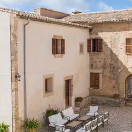
Villas con ofertas exclusivas
Manacor
Borrar
Porreres
Porto Cristo
Porto Petro
Portocolom
Santanyi