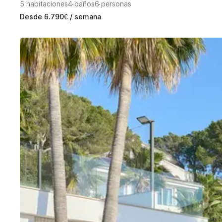
5
habitaciones
4
baños
6
personas
Desde
6.790
€
/ semana