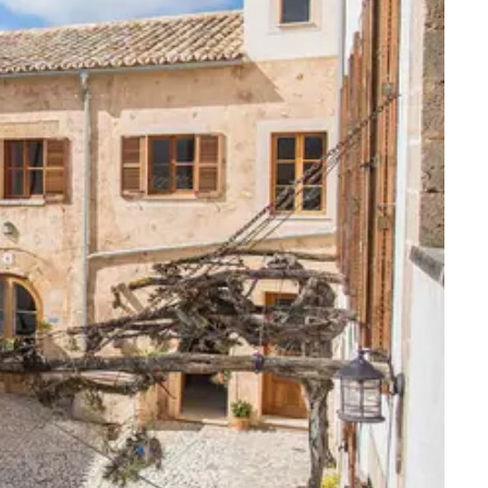
Villas para sesiones de fotos
Llubí
 fechas
Petra
Sant Joan
Santa Maria
Selva
Sencelles