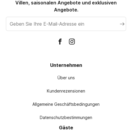
Parkplätze, sodass Ihre Ausflüge auf der Insel genauso
Villen, saisonalen Angebote und exklusiven
reibungslos, privat und komfortabel verlaufen wie Ihre
Angebote.
luxuriöse Unterkunft selbst.
E-
Mail
Adresse
Unternehmen
Über uns
Kundenrezensionen
Allgemeine Geschäftsbedingungen
Datenschutzbestimmungen
Gäste