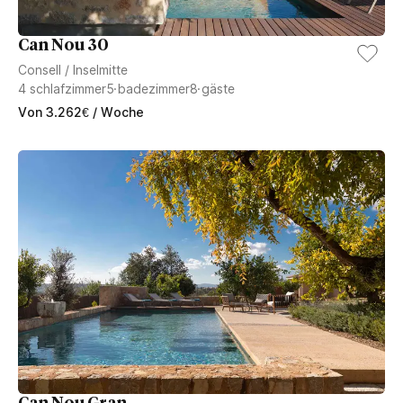
Can Nou 30
Consell
/
Inselmitte
4
schlafzimmer
5
badezimmer
8
gäste
Von
3.262
€
/ Woche