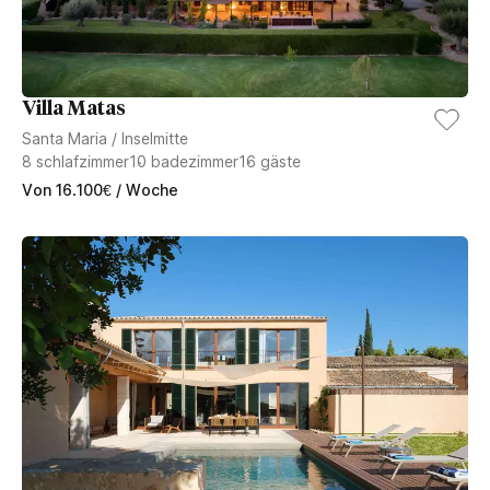
Villa Matas
Santa Maria
/
Inselmitte
8
schlafzimmer
10
badezimmer
16
gäste
Von
16.100
€
/ Woche