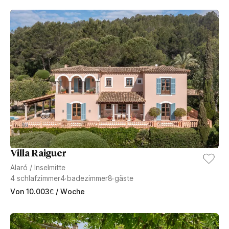
Villa Raiguer
Alaró
/
Inselmitte
4
schlafzimmer
4
badezimmer
8
gäste
Von
10.003
€
/ Woche