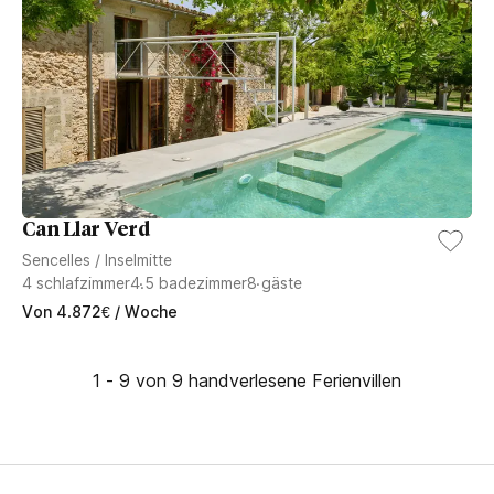
Can Llar Verd
Sencelles
/
Inselmitte
4
schlafzimmer
4.5
badezimmer
8
gäste
Von
4.872
€
/ Woche
1 - 9 von 9 handverlesene Ferienvillen