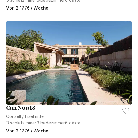
Von
2.177
€
/ Woche
Can Nou 18
Consell
/
Inselmitte
3
schlafzimmer
3
badezimmer
6
gäste
Von
2.177
€
/ Woche