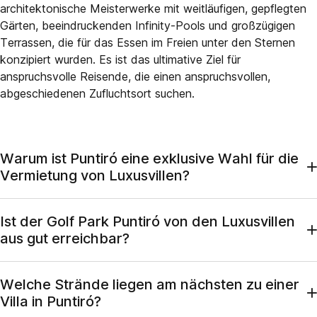
architektonische Meisterwerke mit weitläufigen, gepflegten
Gärten, beeindruckenden Infinity-Pools und großzügigen
Terrassen, die für das Essen im Freien unter den Sternen
konzipiert wurden. Es ist das ultimative Ziel für
anspruchsvolle Reisende, die einen anspruchsvollen,
abgeschiedenen Zufluchtsort suchen.
Warum ist Puntiró eine exklusive Wahl für die
Vermietung von Luxusvillen?
Puntiró ist aufgrund seiner privilegierten Hügellage eine der
Ist der Golf Park Puntiró von den Luxusvillen
begehrtesten Wohngegenden Mallorcas und garantiert einen
aus gut erreichbar?
außergewöhnlichen Panoramablick auf die Bucht von Palma.
Die Wahl einer unserer Villen in Puntiró bietet eine
Ja, die Gegend ist weltweit bekannt für den
einzigartige Mischung aus anspruchsvoller ländlicher Ruhe
Welche Strände liegen am nächsten zu einer
prestigeträchtigen Golf Park Puntiró, der regelmäßig als einer
und unmittelbarer Nähe zur Hauptstadt. Diese begehrte
Villa in Puntiró?
der schönsten Plätze der Insel ausgezeichnet wird. Für
Nachbarschaft ist perfekt für Reisende, die ein friedliches