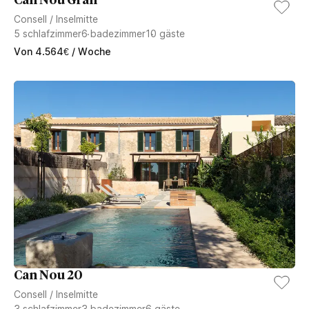
Can Nou Gran
Consell
/
Inselmitte
5
schlafzimmer
6
badezimmer
10
gäste
Von
4.564
€
/ Woche
Can Nou 20
Consell
/
Inselmitte
3
schlafzimmer
3
badezimmer
6
gäste