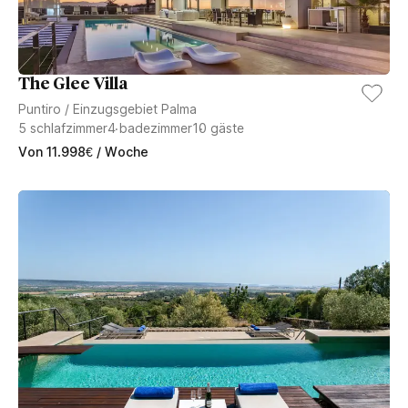
The Glee Villa
Puntiro
/
Einzugsgebiet Palma
5
schlafzimmer
4
badezimmer
10
gäste
Von
11.998
€
/ Woche