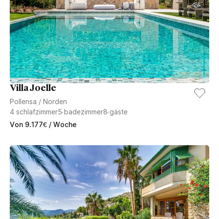
Villa Joelle
Pollensa
/
Norden
4
schlafzimmer
5
badezimmer
8
gäste
Von
9.177
€
/ Woche