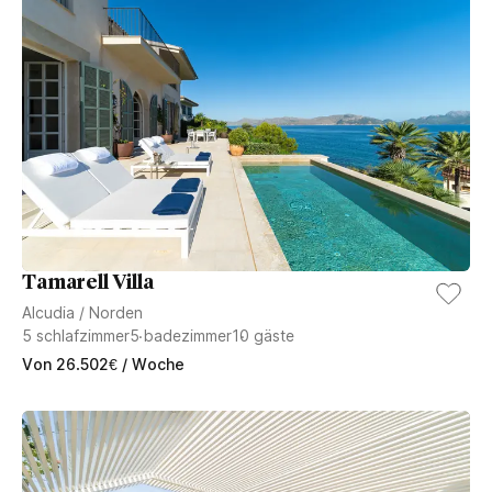
Tamarell Villa
Alcudia
/
Norden
5
schlafzimmer
5
badezimmer
10
gäste
Von
26.502
€
/ Woche