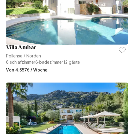
Villa Ambar
Pollensa
/
Norden
6
schlafzimmer
6
badezimmer
12
gäste
Von
4.557
€
/ Woche