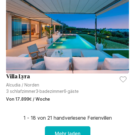
Villa Lyra
Alcudia
/
Norden
3
schlafzimmer
3
badezimmer
6
gäste
Von
17.899
€
/ Woche
1 - 18 von 21 handverlesene Ferienvillen
Mehr laden