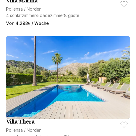
Villa Marina
Pollensa
/
Norden
4
schlafzimmer
4
badezimmer
8
gäste
Von
4.298
€
/ Woche
Villa Thera
Pollensa
/
Norden