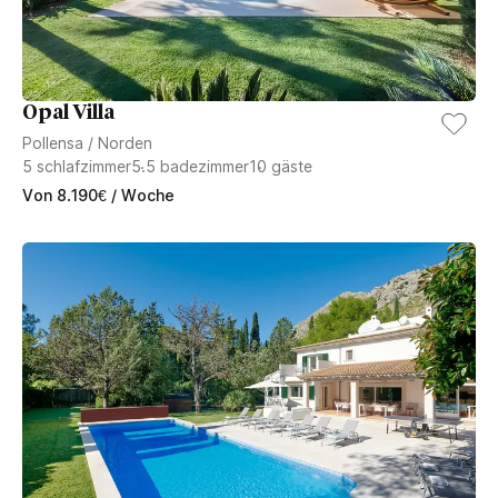
Opal Villa
Pollensa
/
Norden
5
schlafzimmer
5.5
badezimmer
10
gäste
Von
8.190
€
/ Woche