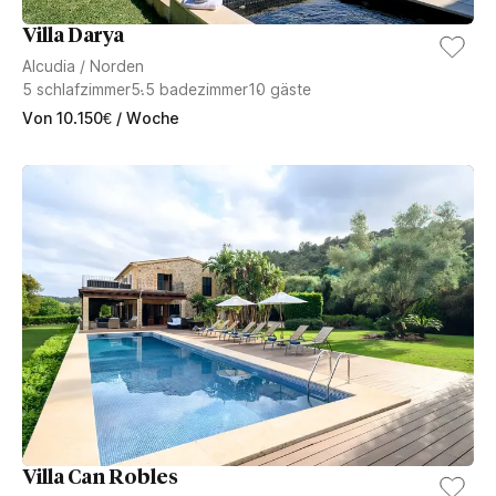
Villa Darya
Alcudia
/
Norden
5
schlafzimmer
5.5
badezimmer
10
gäste
Von
10.150
€
/ Woche
Villa Can Robles