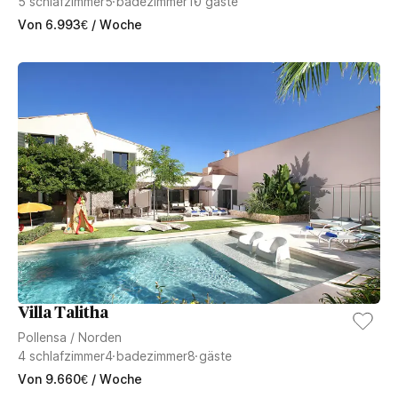
5
schlafzimmer
5
badezimmer
10
gäste
Von
6.993
€
/ Woche
Villa Talitha
Pollensa
/
Norden
4
schlafzimmer
4
badezimmer
8
gäste
Von
9.660
€
/ Woche