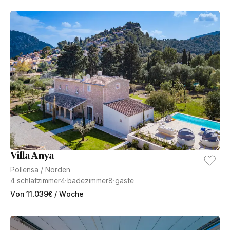
Villa Anya
Pollensa
/
Norden
4
schlafzimmer
4
badezimmer
8
gäste
Von
11.039
€
/ Woche