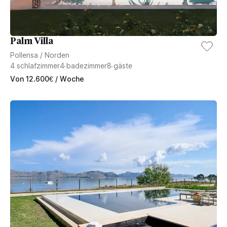
Palm Villa
Pollensa
/
Norden
4
schlafzimmer
4
badezimmer
8
gäste
Von
12.600
€
/ Woche