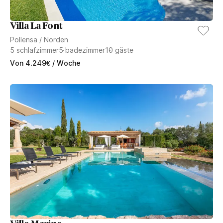
Villa La Font
Pollensa
/
Norden
5
schlafzimmer
5
badezimmer
10
gäste
Von
4.249
€
/ Woche