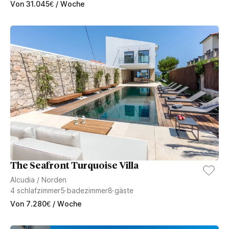
Von
31.045
€
/ Woche
The Seafront Turquoise Villa
Alcudia
/
Norden
4
schlafzimmer
5
badezimmer
8
gäste
Von
7.280
€
/ Woche