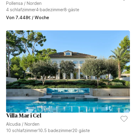
Pollensa
/
Norden
4
schlafzimmer
4
badezimmer
8
gäste
Von
7.448
€
/ Woche
Villa Mar i Cel
Alcudia
/
Norden
10
schlafzimmer
10.5
badezimmer
20
gäste