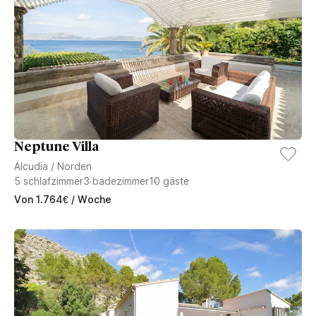
Neptune Villa
Alcudia
/
Norden
5
schlafzimmer
3
badezimmer
10
gäste
Von
1.764
€
/ Woche