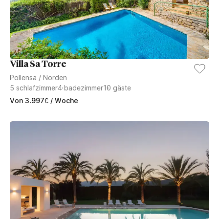
Villa Sa Torre
Pollensa
/
Norden
5
schlafzimmer
4
badezimmer
10
gäste
Von
3.997
€
/ Woche