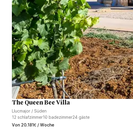
The Queen Bee Villa
Llucmajor
/
Süden
12
schlafzimmer
10
badezimmer
24
gäste
Von
20.181
€
/ Woche