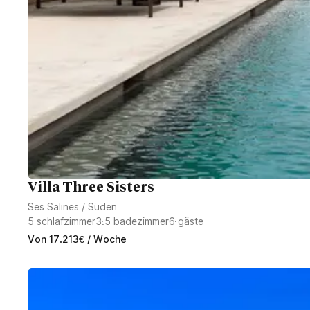
Villa Three Sisters
Ses Salines
/
Süden
5
schlafzimmer
3.5
badezimmer
6
gäste
Von
17.213
€
/ Woche