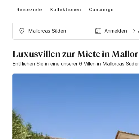
Reiseziele
Kollektionen
Concierge
Mallorcas Süden
Anmelden
MALLORCAS SÜDWESTEN
Villen in Strandnähe
Bendinat
Cala Llamp
Au
Luxusvillen zur Miete in Mallo
Villen auf dem Land
Cala Vinyes
Entfliehen Sie in eine unserer 6 Villen in Mallorcas Süden
Mo
Di
Mi
Calviá
Camp de Mar
Villen mit Chefkoch
Galilea
3
4
5
Portals Nous
Villen zur monatlichen Miete
10
11
12
Puerto Andratx
Santa Ponsa
17
18
19
Villen für Events
Sol de Mallorca
24
25
26
PALMA & UMGEBUNG