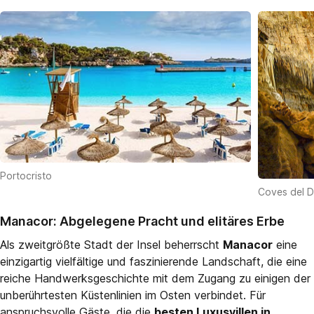
Portocristo
Coves del 
Manacor: Abgelegene Pracht und elitäres Erbe
Als zweitgrößte Stadt der Insel beherrscht
Manacor
eine
einzigartig vielfältige und faszinierende Landschaft, die eine
reiche Handwerksgeschichte mit dem Zugang zu einigen der
unberührtesten Küstenlinien im Osten verbindet. Für
anspruchsvolle Gäste, die die
besten Luxusvillen in