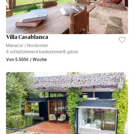
Villa Casablanca
Manacor
/
Nordosten
4
schlafzimmer
4
badezimmer
8
gäste
Von
5.565
€
/ Woche