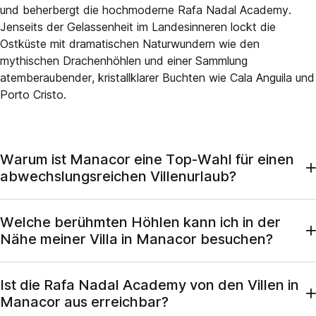
und beherbergt die hochmoderne Rafa Nadal Academy.
Jenseits der Gelassenheit im Landesinneren lockt die
Ostküste mit dramatischen Naturwundern wie den
mythischen Drachenhöhlen und einer Sammlung
atemberaubender, kristallklarer Buchten wie Cala Anguila und
Porto Cristo.
Warum ist Manacor eine Top-Wahl für einen
abwechslungsreichen Villenurlaub?
Manacor ist die zweitgrößte Stadt Mallorcas und bietet eine
Welche berühmten Höhlen kann ich in der
unglaubliche Fülle an Aktivitäten, die von Entspannung an
Nähe meiner Villa in Manacor besuchen?
der Küste in Porto Cristo bis hin zu kulturellen Entdeckungen
im historischen Zentrum reichen. Der Aufenthalt in unseren
Die Region Manacor ist weltweit bekannt für ihre
Villen in Manacor bietet eine äußerst vielseitige Basis, um die
Ist die Rafa Nadal Academy von den Villen in
geheimnisvollen Höhlensysteme, insbesondere die
berühmten Höhlen und Handwerksmärkte der Region zu
Manacor aus erreichbar?
legendären Drachenhöhlen und Hams-Höhlen. Die
erkunden. Es ist ein ideales Ziel für aktive Familien und Elite-