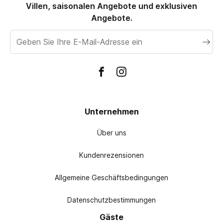
und historische Nachbarstädte souverän zu entdecken. Die
Villen, saisonalen Angebote und exklusiven
zurückkehren können.
meisten unserer Premium-Ferienunterkünfte in Manacor
Angebote.
befinden sich auf weitläufigen Privatgrundstücken mit
E-
hochsicheren Parkplätzen, was eine makellos sichere Basis
Mail
für Ihre Reisen garantiert.
Adresse
Unternehmen
Über uns
Kundenrezensionen
Allgemeine Geschäftsbedingungen
Datenschutzbestimmungen
Gäste