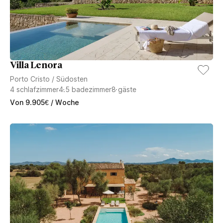
Villa Lenora
Porto Cristo
/
Südosten
4
schlafzimmer
4.5
badezimmer
8
gäste
Von
9.905
€
/ Woche